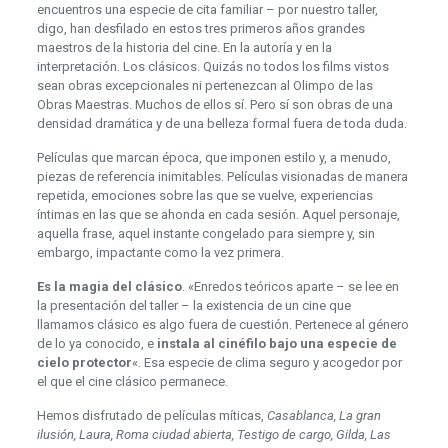
encuentros una especie de cita familiar – por nuestro taller,
digo, han desfilado en estos tres primeros años grandes
maestros de la historia del cine. En la autoría y en la
interpretación. Los clásicos. Quizás no todos los films vistos
sean obras excepcionales ni pertenezcan al Olimpo de las
Obras Maestras. Muchos de ellos sí. Pero sí son obras de una
densidad dramática y de una belleza formal fuera de toda duda.
Películas que marcan época, que imponen estilo y, a menudo,
piezas de referencia inimitables. Películas visionadas de manera
repetida, emociones sobre las que se vuelve, experiencias
íntimas en las que se ahonda en cada sesión. Aquel personaje,
aquella frase, aquel instante congelado para siempre y, sin
embargo, impactante como la vez primera.
Es la magia del clásico
. «Enredos teóricos aparte – se lee en
la presentación del taller – la existencia de un cine que
llamamos clásico es algo fuera de cuestión. Pertenece al género
de lo ya conocido, e
instala al cinéfilo bajo una especie de
cielo protector
«. Esa especie de clima seguro y acogedor por
el que el cine clásico permanece.
Hemos disfrutado de películas míticas,
Casablanca, La gran
ilusión, Laura, Roma ciudad abierta, Testigo de cargo, Gilda, Las