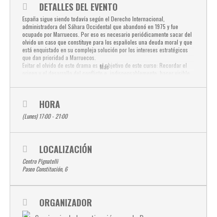
DETALLES DEL EVENTO
España sigue siendo todavía según el Derecho Internacional,
administradora del Sáhara Occidental que abandonó en 1975 y fue
ocupado por Marruecos. Por eso es necesario periódicamente sacar del
olvido un caso que constituye para los españoles una deuda moral y que
está enquistado en su compleja solución por los intereses estratégicos
que dan prioridad a Marruecos.
Evitar el olvido de este drama es el objetivo de este curso: Recordar el
Más
origen y el desarrollo del conflicto e, indispensablemente, hacer visible
el sufrimiento humanitario ingente y prolongado tanto del propio
territorio ocupado como en los campamentos de refugiados de Tinduf.
Este curso cuenta con el apoyo de las Cortes de Aragón que desde el
HORA
simbólico Palacio de la Aljafería desean fomentar el conocimiento
mutuo, el diálogo y la paz.
(Lunes) 17:00 - 21:00
Francisco PALACIOS ROMEO,
Profesor de Derecho Constitucional, Universidad de Zaragoza.
Aminetou ERRER,
LOCALIZACIÓN
Trabajadora Social.
Santiago GIMENO,
Centro Pignatelli
Licenciado en Periodismo especializado en Derechos Humanos y
Paseo Constitución, 6
Desarrollo.
Carlos RUIZ MIGUEL,
Catedrático de Derecho Constitucional, Universidad de Santiago de
Compostela.
ORGANIZADOR
24 DE OCTUBRE: