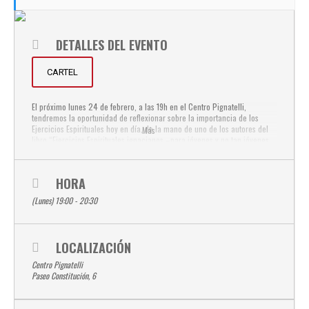
DETALLES DEL EVENTO
CARTEL
El próximo lunes 24 de febrero, a las 19h en el Centro Pignatelli,
tendremos la oportunidad de reflexionar sobre la importancia de los
Ejercicios Espirituales hoy en día, de la mano de uno de los autores del
Más
libro “Ejercicios Espirituales ignacianos –para jóvenes y no tan jóvenes
-”
David
Cabrera
sj.
Dialogará en la presentación con
Álvaro Lobo sj
,
sobre cómo se gestó el libro, así como sobre los retos de introducir a las
personas en la oración.
HORA
(Lunes) 19:00 - 20:30
LOCALIZACIÓN
Centro Pignatelli
Paseo Constitución, 6