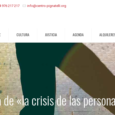
4 976 217 217
info@centro-pignatelli.org
E
CULTURA
JUSTICIA
AGENDA
ALQUILERE
a de «la crisis de las person