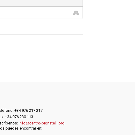
eléfono: +34 976 217 217
ax: +34 976 230 113
scríbenos:
info@centro-pignatelli.org
os puedes encontrar en: