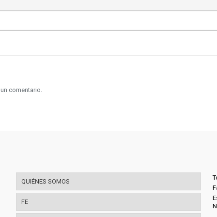
 un comentario.
T
QUIÉNES SOMOS
F
E
FE
N