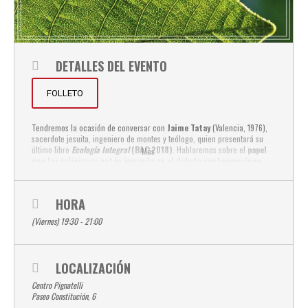
DETALLES DEL EVENTO
FOLLETO
Tendremos la ocasión de conversar con
Jaime Tatay
(Valencia, 1976),
sacerdote jesuita, ingeniero de montes y teólogo, quien presentará su
último libro
Ecología Integral
(BAC 2018)
. Hablaremos sobre el
papel
Más
que las religiones están jugando en el debate contemporáneo
sobre los Objetivos de Desarrollo Sostenible y sus posibles
contribuciones.
HORA
Presenta el acto José Luis Saborido, director del Centro Pignatelli, y
modera Javier San Román.
(Viernes) 19:30 - 21:00
LOCALIZACIÓN
Centro Pignatelli
Paseo Constitución, 6