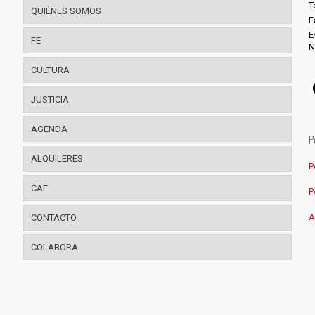
T
QUIÉNES SOMOS
F
E
FE
N
CULTURA
JUSTICIA
AGENDA
P
ALQUILERES
P
CAF
P
A
CONTACTO
COLABORA