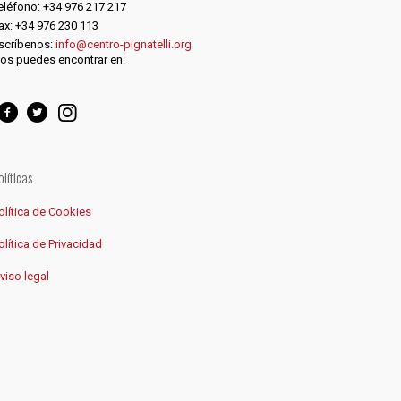
eléfono: +34 976 217 217
ax: +34 976 230 113
scríbenos:
info@centro-pignatelli.org
os puedes encontrar en:
olíticas
olítica de Cookies
olítica de Privacidad
viso legal