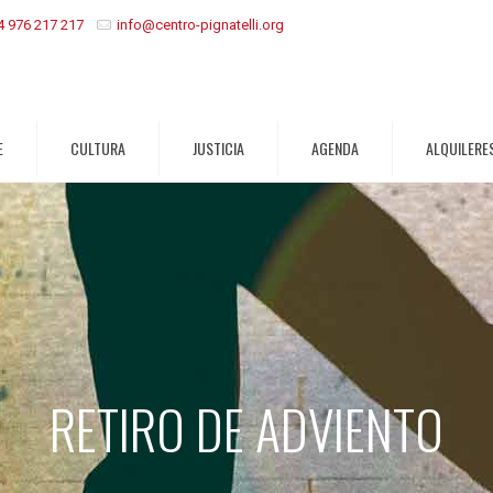
4 976 217 217
info@centro-pignatelli.org
E
CULTURA
JUSTICIA
AGENDA
ALQUILERE
RETIRO DE ADVIENTO