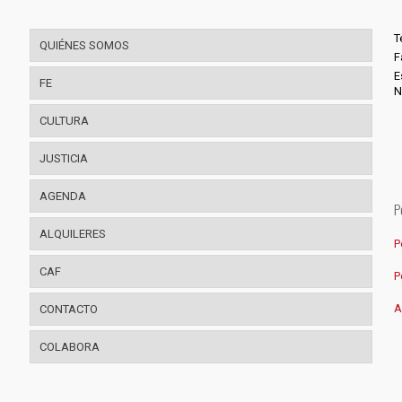
T
QUIÉNES SOMOS
F
E
FE
N
CULTURA
JUSTICIA
AGENDA
P
ALQUILERES
P
CAF
P
A
CONTACTO
COLABORA