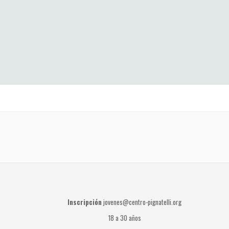
Inscripción
jovenes@centro-pignatelli.org
18 a 30 años