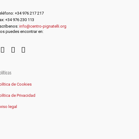
eléfono: +34 976 217 217
ax: +34 976 230 113
scríbenos:
info@centro-pignatelli.org
os puedes encontrar en:
olíticas
olítica de Cookies
olítica de Privacidad
viso legal